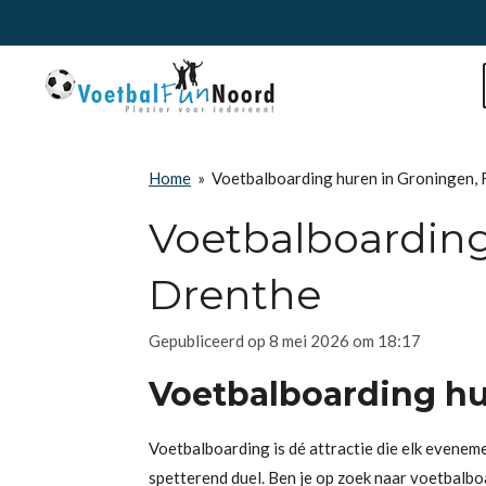
Ga
direct
naar
de
hoofdinhoud
Home
»
Voetbalboarding huren in Groningen, 
Voetbalboarding
Drenthe
Gepubliceerd op 8 mei 2026 om 18:17
Voetbalboarding hu
Voetbalboarding is dé attractie die elk evenem
spetterend duel. Ben je op zoek naar voetbalb