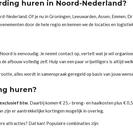
rding huren in Noord-Nederland?
ord-Nederland. Of je nu in Groningen, Leeuwarden, Assen, Emmen, Dra
enementen door de hele regio en kennen we de locaties en logistiek
oord is eenvoudig. Je neemt contact op, vertelt wat je wil organis
e afbouw volledig zelf. Hulp van een paar vrijwilligers is altijd wel
rootte, alles wordt in samenspraak geregeld op basis van jouw wens
ng huren?
 exclusief btw
. Daarbij komen € 25,– breng- en haalkosten plus € 0,5
 zijn er aantrekkelijke kortingen mogelijk in overleg.
e attracties? Dat kan! Populaire combinaties zijn: