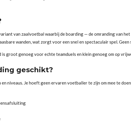
?
riant van zaalvoetbal waarbij de boarding — de omranding van het v
opblaasbare wanden, wat zorgt voor een snel en spectaculair spel. Gee
 groot genoeg voor echte teamduels en klein genoeg om op vrijwel 
ding geschikt?
en en niveaus. Je hoeft geen ervaren voetballer te zijn om mee te doe
ensafsluiting
e