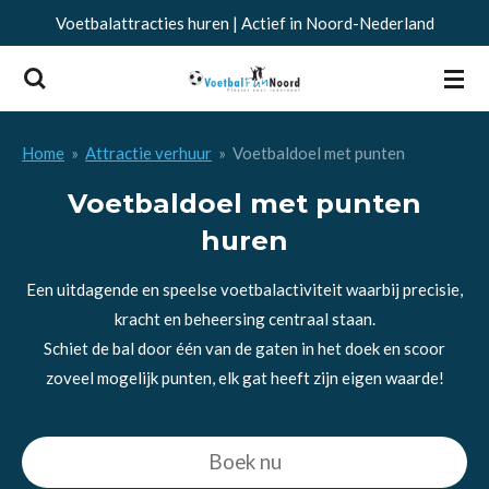
Voetbalattracties huren | Actief in Noord-Nederland
Ga
direct
naar
de
hoofdinhoud
Home
»
Attractie verhuur
»
Voetbaldoel met punten
Voetbaldoel met punten
huren
Een uitdagende en speelse voetbalactiviteit waarbij precisie,
kracht en beheersing centraal staan.
Schiet de bal door één van de gaten in het doek en scoor
zoveel mogelijk punten, elk gat heeft zijn eigen waarde!
Boek nu