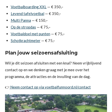
Voetbalboarding XXL
— € 350,–
Levend tafelvoetbal
— € 350,–
Multi Panna
— € 150,–
Op de stropdas
— € 75,–
Voetbaldoel met punten
— € 75,–
Schotkrachtmeter
— € 75,–
Plan jouw seizoensafsluiting
Wil je dit seizoen afsluiten met een knal? Neem vrijblijvend
contact op en we denken graag met je mee over het
programma, de attracties en de invulling van de dag.
👉
Neem contact op via voetbalfunnoord.nl/contact