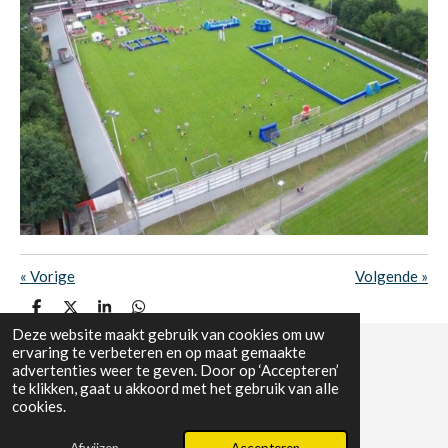
«
Vorige
Volgende
»
D
D
S
D
e
e
h
e
Deze website maakt gebruik van cookies om uw
l
e
a
l
ervaring te verbeteren en op maat gemaakte
e
l
r
e
advertenties weer te geven. Door op ‘Accepteren’
n
e
n
KVK 51942143 |
Algemene voorwaarden
te klikken, gaat u akkoord met het gebruik van alle
© 2025 - 2026 VoetbalFunNoord
cookies.
Powered by
JouwWeb