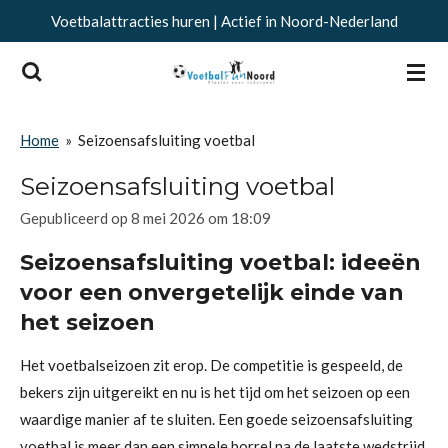
Voetbalattracties huren | Actief in Noord-Nederland
Ga
direct
naar
de
hoofdinhoud
Home
»
Seizoensafsluiting voetbal
Seizoensafsluiting voetbal
Gepubliceerd op 8 mei 2026 om 18:09
Seizoensafsluiting voetbal: ideeën
voor een onvergetelijk einde van
het seizoen
Het voetbalseizoen zit erop. De competitie is gespeeld, de
bekers zijn uitgereikt en nu is het tijd om het seizoen op een
waardige manier af te sluiten. Een goede seizoensafsluiting
voetbal is meer dan een simpele borrel na de laatste wedstrijd.